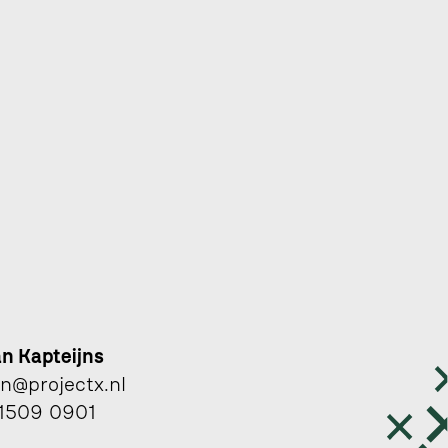
an Kapteijns 
an@projectx.nl
1509 0901