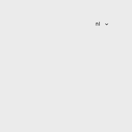
Select Language
nl